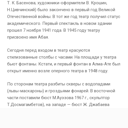
Т. К. Басенова; художники-оформители В. Крошин,
Н.Цивчинский) было закончено в первый год Великой
Отечественной войны. В тот же год театр получил статус
академического. Первый спектакль в новом здании
прошел 7 ноября 1941 года. В 1945 году театру
присвоено имя Абая.
Сегодня перед входом в театр красуются
стилизованные столбы с часами. На площади у театра
бьют фонтаны. Кстати, и первый фонтан в Алма-Ате был
открыт именно возле оперного театра в 1948 году.
По сторонам театра разбиты скверы с водопадами
(львы-маскароны) и гроздьями фонарей. В восточной
части поставили бюст М.Ауэзова 1967 г., скульптор
Т.Досмагамбетов), на западе — бюст Ж. Джабаева
(1971 г., скульптор Х.Наурызбаев).
Сейчас зал театра рассчитан на 789 мест. В год