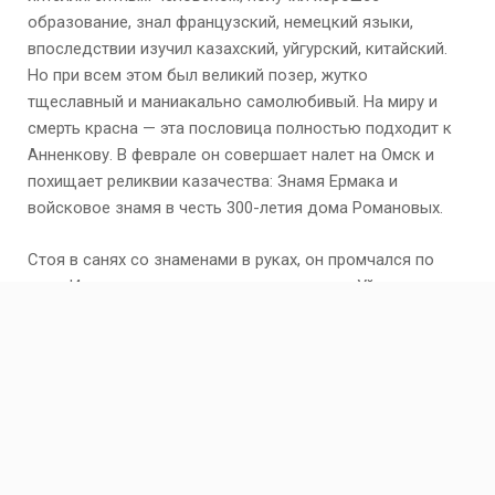
образование, знал французский, немецкий языки,
впоследствии изучил казахский, уйгурский, китайский.
Но при всем этом был великий позер, жутко
тщеславный и маниакально самолюбивый. На миру и
смерть красна — эта пословица полностью подходит к
Анненкову. В феврале он совершает налет на Омск и
похищает реликвии казачества: Знамя Ермака и
войсковое знамя в честь 300-летия дома Романовых.
Стоя в санях со знаменами в руках, он промчался по
льду Иртыша, на виду изумленных станиц. Уйдя от
погони, Анненков направился в Кокчетавские степи.
Отряд атамана постоянно рос за счет добровольцев: в
апреле — 200 бойцов, в мае — 500, в июне — 1000.
Совершив несколько налетов на красногвардейские
базы, он великолепно вооружил и обмундировал свой
отряд. В июне 1918-го он активно помогал чехам во
взятии Омска. Летом успешно сражался с красными