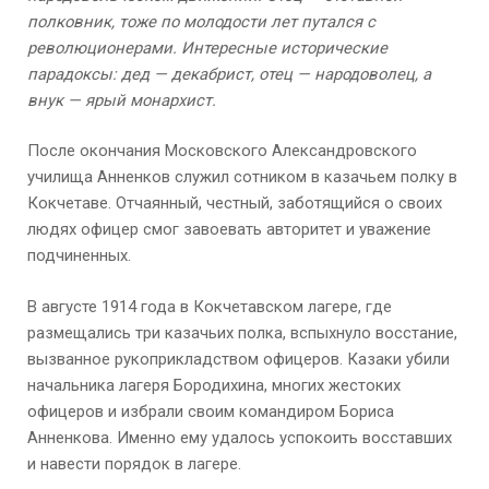
полковник, тоже по молодости лет путался с
революционерами. Интересные исторические
парадоксы: дед — декабрист, отец — народоволец, а
внук — ярый монархист.
После окончания Московского Александровского
училища Анненков служил сотником в казачьем полку в
Кокчетаве. Отчаянный, честный, заботящийся о своих
людях офицер смог завоевать авторитет и уважение
подчиненных.
В августе 1914 года в Кокчетавском лагере, где
размещались три казачьих полка, вспыхнуло восстание,
вызванное рукоприкладством офицеров. Казаки убили
начальника лагеря Бородихина, многих жестоких
офицеров и избрали своим командиром Бориса
Анненкова. Именно ему удалось успокоить восставших
и навести порядок в лагере.