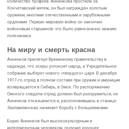
количество трофеев. Анненкова простили за
Кокчетавский мятеж, он был награжден золотым
оружием, многими отечественными и зарубежными
орденами. Первую мировую войну он закончил
войсковым старшиной, что было равнозначно званию
полковника.
На миру и смерть красна
Анненков присягнул Временному правительству в
надежде, что эсеры успокоят народ, а Учредительное
собрание выберет нового «твердого» царя. В декабре
1917-го отряд в полном составе при оружии и амуниции
возвращается в Сибирь, в Омск. По распоряжению
Омского совдепа отряд должен был разоружиться, но
Анненков отказывается и, расположившись в станице
Захламлинская, начинает борьбу с большевиками.
Борис Анненков был высококультурным и
интеллигентным человеком, получил хорошее